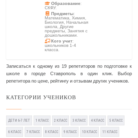
Образование
:
СКФУ.
Предметы
:
Математика, Химия,
Биология, Начальная
школа, Другие
предметы, Занятия с
дошкольниками.
Кого учит
:
школьников 1-4
класса.
Записаться к одному из 19 репетиторов по подготовке к
школе в городе Ставрополь в один клик. Выбор
репетитора по цене, рейтингу и отзывам других учеников.
КАТЕГОРИИ УЧЕНИКОВ
ДЕТИ 6-7 ЛЕТ
1 КЛАСС
2 КЛАСС
3 КЛАСС
4 КЛАСС
5 КЛАСС
6 КЛАСС
7 КЛАСС
8 КЛАСС
9 КЛАСС
10 КЛАСС
11 КЛАСС