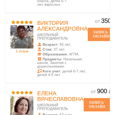
класса, детей 6-7
лет, взрослых.
350
ОТ
ВИКТОРИЯ
АЛЕКСАНДРОВНА
ЗАПИСЬ
ШКОЛЬНЫЙ
ОНЛАЙН
ПРЕПОДАВАТЕЛЬ
Возраст
: 55 лет.
Стаж
: 37 лет.
1 отзыв
Образование
: АГПА.
Предметы
: Начальная
школа, Занятия с
дошкольниками.
Кого учит
: детей 6-7 лет,
детей 4-5 лет.
900
ОТ
ЕЛЕНА
ВЯЧЕСЛАВОВНА
ЗАПИСЬ
ШКОЛЬНЫЙ
ОНЛАЙН
ПРЕПОДАВАТЕЛЬ
Возраст
: 53 года.